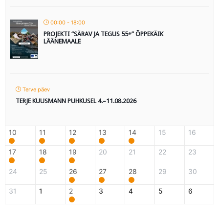
00:00 - 18:00
PROJEKTI “SÄRAV JA TEGUS 55+” ÕPPEKÄIK
LÄÄNEMAALE
Terve päev
TERJE KUUSMANN PUHKUSEL 4.–11.08.2026
10
11
12
13
14
15
16
17
18
19
20
21
22
23
24
25
26
27
28
29
30
31
1
2
3
4
5
6