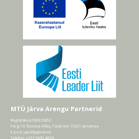
MTÜ Järva Arengu Partnerid
Registrikood 80235852
Pargi 10 Roosna-Alliku, Paide linn 73201 Järvamaa
E-post:
jap(ät)japnet.ee
Telefon: +372 5693 4839