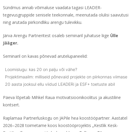
Sündmus annab võimaluse vaadata tagasi LEADER-
tegevusgruppide senisele teekonnale, meenutada olulisi saavutusi
ning arutada piirkondliku arengu tulevikku.
Järva Arengu Partneritest osaleb seminaril juhatuse liige
Ülle
Jääger.
Seminaril on kavas põnevad arutelupaneelid:
Loomislugu: kas 20 on palju või vähe?
Projektimaailm: milliseid põnevaid projekte on piirkonnas viimase
20 aasta jooksul ellu viidud LEADERi ja ESF+ toetuste abil
Päeva lõpetab Mihkel Raua motivatsioonikoolitus ja akustiline
kontsert.
Raplamaa Partnerluskogu on JAPile hea koostööpartner. Aastatel
2026–2028 toimetame koos koostööprojektis „Kestlik Kesk-