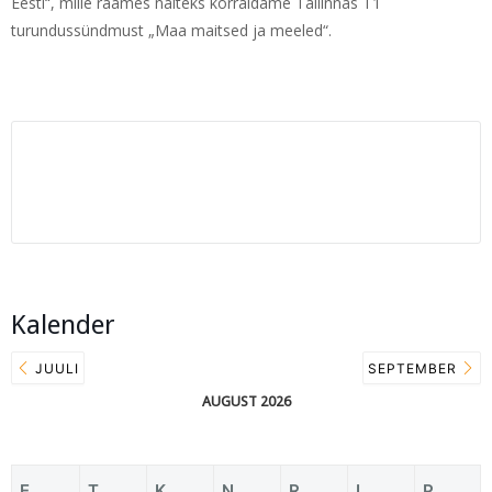
Eesti“, mille raames näiteks korraldame Tallinnas T1
turundussündmust „Maa maitsed ja meeled“.
Kalender
JUULI
SEPTEMBER
AUGUST 2026
E
T
K
N
R
L
P