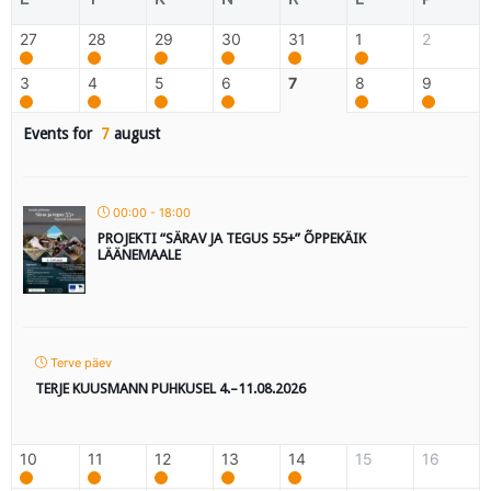
27
28
29
30
31
1
2
3
4
5
6
7
8
9
Events for
7
august
00:00 - 18:00
PROJEKTI “SÄRAV JA TEGUS 55+” ÕPPEKÄIK
LÄÄNEMAALE
Terve päev
TERJE KUUSMANN PUHKUSEL 4.–11.08.2026
10
11
12
13
14
15
16